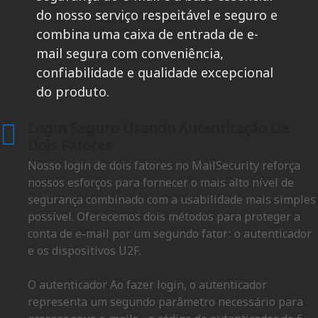
do nosso serviço respeitável e seguro e
combina uma caixa de entrada de e-
mail segura com conveniência,
confiabilidade e qualidade excepcional
do produto.
Login Seguro Usando Autenticação De
Dois Fatores
Nosso login de dois fatores no MailSecurity reforça
nossos esforços para fornecer o mais alto nível de
segurança combinado com a usabilidade mais simples
possível. Oferecemos dois métodos para proteger a
conta de e-mail por um segundo fator: o autenticador
e os dispositivos U2F.
O autenticador Ao fazer login, o autenticador
representa um segundo parâmetro necessário para